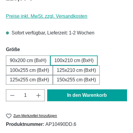
Preise inkl. MwSt. zzgl. Versandkosten
Sofort verfügbar, Lieferzeit: 1-2 Wochen
auswählen
Größe
90x200 cm (BxH)
100x210 cm (BxH)
100x255 cm (BxH)
125x210 cm (BxH)
125x255 cm (BxH)
150x255 cm (BxH)
Produkt Anzahl: Gib den gewünschten Wert e
In den Warenkorb
Zum Merkzettel hinzufügen
Produktnummer:
AP10490DD.6