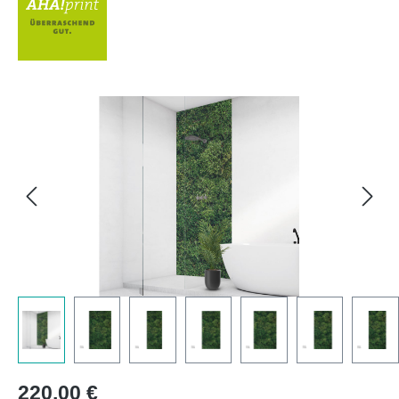
Bildergalerie überspringen
Regulärer Preis:
220,00 €