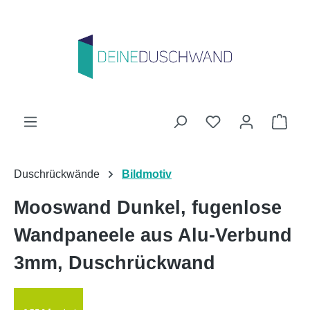
Zum Hauptinhalt springen
Du hast 0 Produk
Ware
Duschrückwände
Bildmotiv
Mooswand Dunkel, fugenlose
Wandpaneele aus Alu-Verbund
3mm, Duschrückwand