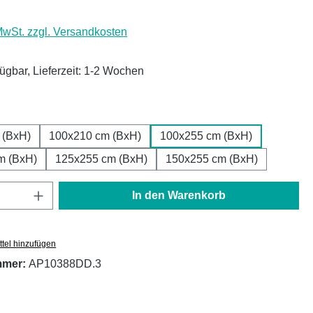
 MwSt. zzgl. Versandkosten
fügbar, Lieferzeit: 1-2 Wochen
ählen
 (BxH)
100x210 cm (BxH)
100x255 cm (BxH)
m (BxH)
125x255 cm (BxH)
150x255 cm (BxH)
Anzahl: Gib den gewünschten Wert ein oder
In den Warenkorb
tel hinzufügen
mmer:
AP10388DD.3