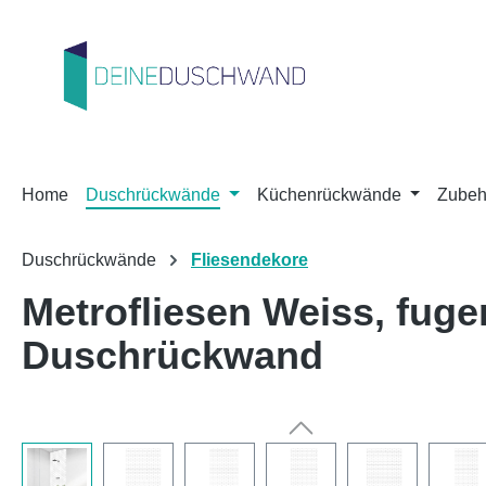
m Hauptinhalt springen
Zur Suche springen
Zur Hauptnavigation springen
Home
Duschrückwände
Küchenrückwände
Zubeh
Duschrückwände
Fliesendekore
Metrofliesen Weiss, fu
Duschrückwand
Bildergalerie überspringen