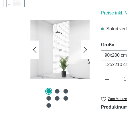
Preise inkl.
Sofort ver
ausw
Größe
90x200 cm
125x210 c
Produkt 
Zum Merkzet
Produktnu