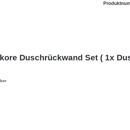
Produktnu
ekore Duschrückwand Set ( 1x D
eber