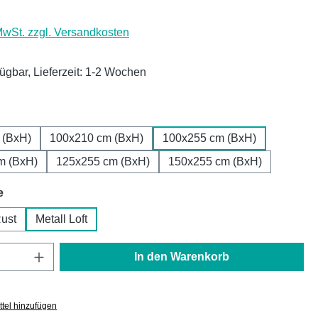
 MwSt. zzgl. Versandkosten
fügbar, Lieferzeit: 1-2 Wochen
ählen
 (BxH)
100x210 cm (BxH)
100x255 cm (BxH)
m (BxH)
125x255 cm (BxH)
150x255 cm (BxH)
auswählen
e
Rust
Metall Loft
Anzahl: Gib den gewünschten Wert ein oder
In den Warenkorb
tel hinzufügen