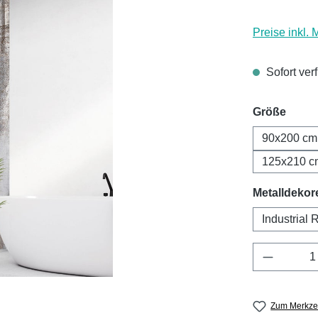
Preise inkl.
Sofort ver
ausw
Größe
90x200 cm
125x210 c
Metalldekor
Industrial 
Produkt 
Zum Merkzet