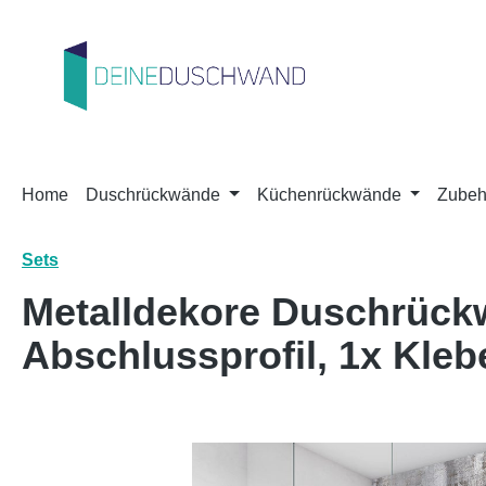
m Hauptinhalt springen
Zur Suche springen
Zur Hauptnavigation springen
Home
Duschrückwände
Küchenrückwände
Zubeh
Sets
Metalldekore Duschrück
Abschlussprofil, 1x Kleb
Bildergalerie überspringen