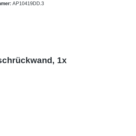
mmer:
AP10419DD.3
uschrückwand, 1x