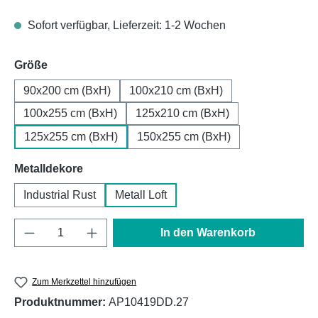
Sofort verfügbar, Lieferzeit: 1-2 Wochen
auswählen
Größe
90x200 cm (BxH)
100x210 cm (BxH)
100x255 cm (BxH)
125x210 cm (BxH)
125x255 cm (BxH)
150x255 cm (BxH)
auswählen
Metalldekore
Industrial Rust
Metall Loft
Produkt Anzahl: Gib den gewünschten Wert e
In den Warenkorb
Zum Merkzettel hinzufügen
Produktnummer:
AP10419DD.27