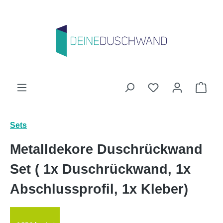
Zum Hauptinhalt springen
Du hast 0 Produk
Ware
Sets
Metalldekore Duschrückwand
Set ( 1x Duschrückwand, 1x
Abschlussprofil, 1x Kleber)