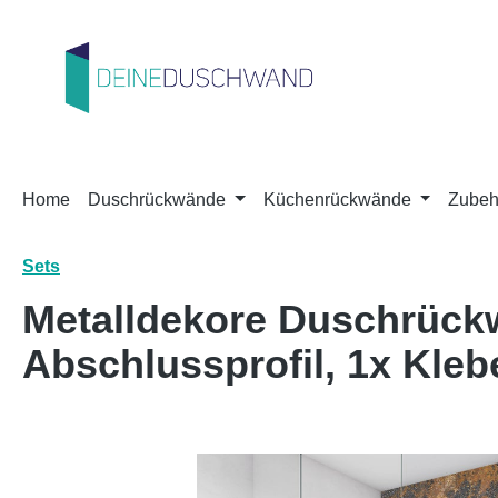
m Hauptinhalt springen
Zur Suche springen
Zur Hauptnavigation springen
Home
Duschrückwände
Küchenrückwände
Zubeh
Sets
Metalldekore Duschrück
Abschlussprofil, 1x Kleb
Bildergalerie überspringen