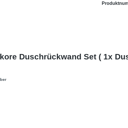
Produktnu
ekore Duschrückwand Set ( 1x D
eber