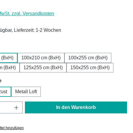
 MwSt. zzgl. Versandkosten
fügbar, Lieferzeit: 1-2 Wochen
ählen
 (BxH)
100x210 cm (BxH)
100x255 cm (BxH)
m (BxH)
125x255 cm (BxH)
150x255 cm (BxH)
auswählen
e
Rust
Metall Loft
Anzahl: Gib den gewünschten Wert ein oder
In den Warenkorb
tel hinzufügen