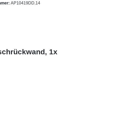
mmer:
AP10419DD.14
uschrückwand, 1x