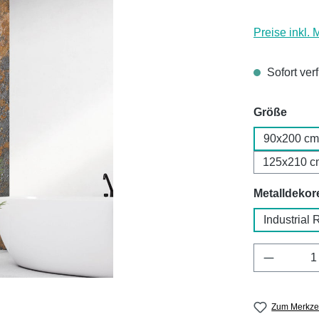
Preise inkl.
Sofort ver
ausw
Größe
90x200 cm
125x210 c
Metalldekor
Industrial 
Produkt 
Zum Merkzet