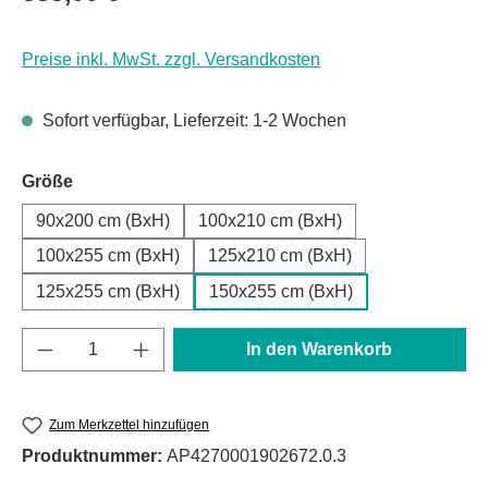
Preise inkl. MwSt. zzgl. Versandkosten
Sofort verfügbar, Lieferzeit: 1-2 Wochen
auswählen
Größe
90x200 cm (BxH)
100x210 cm (BxH)
100x255 cm (BxH)
125x210 cm (BxH)
125x255 cm (BxH)
150x255 cm (BxH)
Produkt Anzahl: Gib den gewünschten Wert e
In den Warenkorb
Zum Merkzettel hinzufügen
Produktnummer:
AP4270001902672.0.3