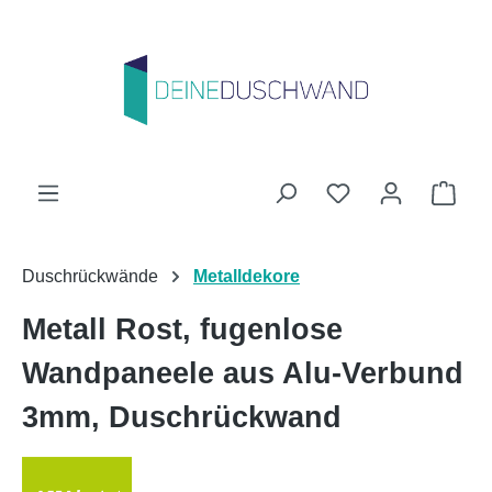
Zum Hauptinhalt springen
Du hast 0 Produk
Ware
Duschrückwände
Metalldekore
Metall Rost, fugenlose
Wandpaneele aus Alu-Verbund
3mm, Duschrückwand