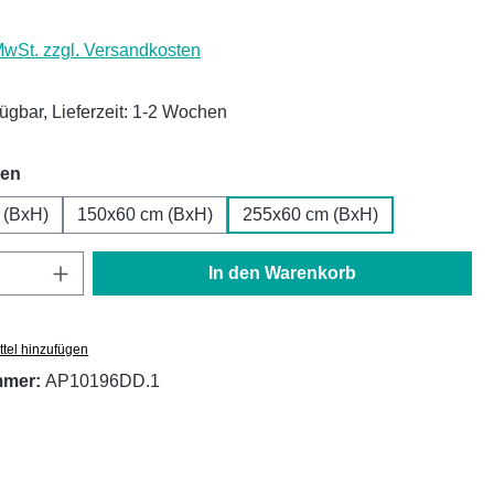
 MwSt. zzgl. Versandkosten
fügbar, Lieferzeit: 1-2 Wochen
auswählen
hen
 (BxH)
150x60 cm (BxH)
255x60 cm (BxH)
Anzahl: Gib den gewünschten Wert ein oder
In den Warenkorb
tel hinzufügen
mmer:
AP10196DD.1