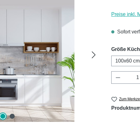
Preise inkl.
Sofort ver
Größe Küc
100x60 cm
Produkt 
Zum Merkzet
Produktnu