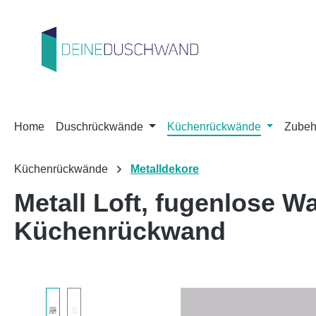
m Hauptinhalt springen
Zur Suche springen
Zur Hauptnavigation springen
Home
Duschrückwände
Küchenrückwände
Zubeh
Küchenrückwände
Metalldekore
Metall Loft, fugenlose 
Küchenrückwand
Bildergalerie überspringen