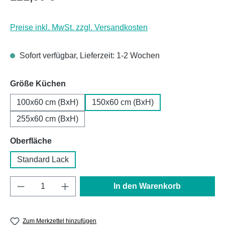
Preise inkl. MwSt. zzgl. Versandkosten
Sofort verfügbar, Lieferzeit: 1-2 Wochen
auswählen
Größe Küchen
100x60 cm (BxH)
150x60 cm (BxH)
255x60 cm (BxH)
auswählen
Oberfläche
Standard Lack
Produkt Anzahl: Gib den gewünschten Wert e
In den Warenkorb
Zum Merkzettel hinzufügen