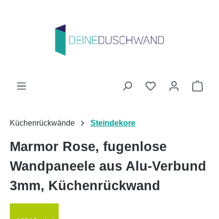
Zum Hauptinhalt springen
Du hast 0 Produk
Ware
Küchenrückwände
Steindekore
Marmor Rose, fugenlose
Wandpaneele aus Alu-Verbund
3mm, Küchenrückwand