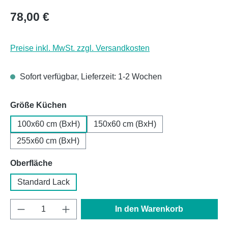
Regulärer Preis:
78,00 €
Preise inkl. MwSt. zzgl. Versandkosten
Sofort verfügbar, Lieferzeit: 1-2 Wochen
auswählen
Größe Küchen
100x60 cm (BxH)
150x60 cm (BxH)
255x60 cm (BxH)
auswählen
Oberfläche
Standard Lack
Produkt Anzahl: Gib den gewünschten Wert e
In den Warenkorb