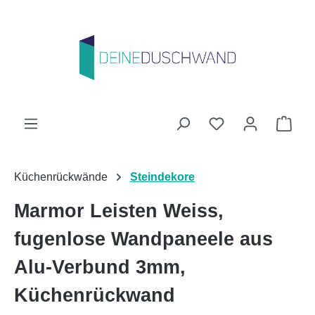
Zum Hauptinhalt springen
Du hast 0 Produk
Ware
Küchenrückwände
Steindekore
Marmor Leisten Weiss,
fugenlose Wandpaneele aus
Alu-Verbund 3mm,
Küchenrückwand