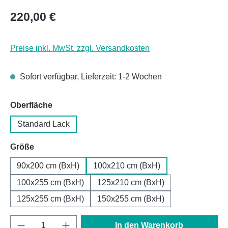
Regulärer Preis:
220,00 €
Preise inkl. MwSt. zzgl. Versandkosten
Sofort verfügbar, Lieferzeit: 1-2 Wochen
auswählen
Oberfläche
Standard Lack
auswählen
Größe
90x200 cm (BxH)
100x210 cm (BxH)
100x255 cm (BxH)
125x210 cm (BxH)
125x255 cm (BxH)
150x255 cm (BxH)
Produkt Anzahl: Gib den gewünschten Wert e
In den Warenkorb