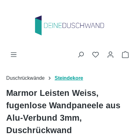
Zum Hauptinhalt springen
Du hast 0 Produk
Ware
Duschrückwände
Steindekore
Marmor Leisten Weiss,
fugenlose Wandpaneele aus
Alu-Verbund 3mm,
Duschrückwand