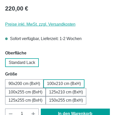
Regulärer Preis:
220,00 €
Preise inkl. MwSt. zzgl. Versandkosten
Sofort verfügbar, Lieferzeit: 1-2 Wochen
auswählen
Oberfläche
Standard Lack
auswählen
Größe
90x200 cm (BxH)
100x210 cm (BxH)
100x255 cm (BxH)
125x210 cm (BxH)
125x255 cm (BxH)
150x255 cm (BxH)
Produkt Anzahl: Gib den gewünschten Wert e
In den Warenkorb