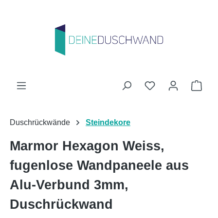
Zum Hauptinhalt springen
Du hast 0 Produk
Ware
Duschrückwände
Steindekore
Marmor Hexagon Weiss,
fugenlose Wandpaneele aus
Alu-Verbund 3mm,
Duschrückwand