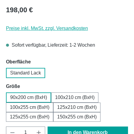
Regulärer Preis:
198,00 €
Preise inkl. MwSt. zzgl. Versandkosten
Sofort verfügbar, Lieferzeit: 1-2 Wochen
auswählen
Oberfläche
Standard Lack
auswählen
Größe
90x200 cm (BxH)
100x210 cm (BxH)
100x255 cm (BxH)
125x210 cm (BxH)
125x255 cm (BxH)
150x255 cm (BxH)
Produkt Anzahl: Gib den gewünschten Wert e
In den Warenkorb