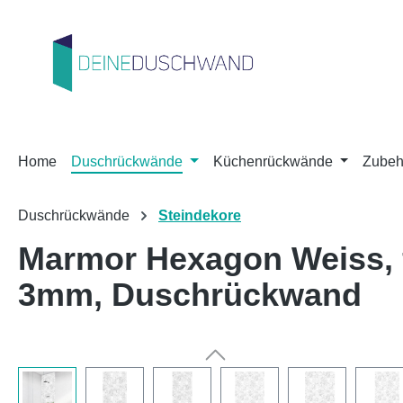
m Hauptinhalt springen
Zur Suche springen
Zur Hauptnavigation springen
Home
Duschrückwände
Küchenrückwände
Zubeh
Duschrückwände
Steindekore
Marmor Hexagon Weiss, 
3mm, Duschrückwand
Bildergalerie überspringen