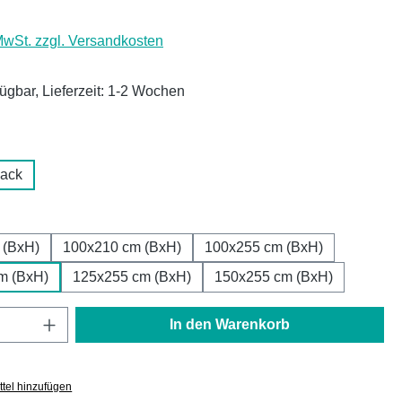
 MwSt. zzgl. Versandkosten
fügbar, Lieferzeit: 1-2 Wochen
uswählen
Lack
ählen
 (BxH)
100x210 cm (BxH)
100x255 cm (BxH)
m (BxH)
125x255 cm (BxH)
150x255 cm (BxH)
Anzahl: Gib den gewünschten Wert ein oder
In den Warenkorb
tel hinzufügen