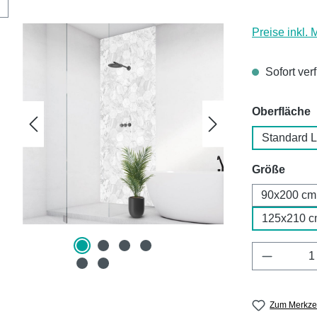
Preise inkl.
Sofort ver
a
Oberfläche
Standard 
ausw
Größe
90x200 cm
125x210 c
Produkt 
Zum Merkzet