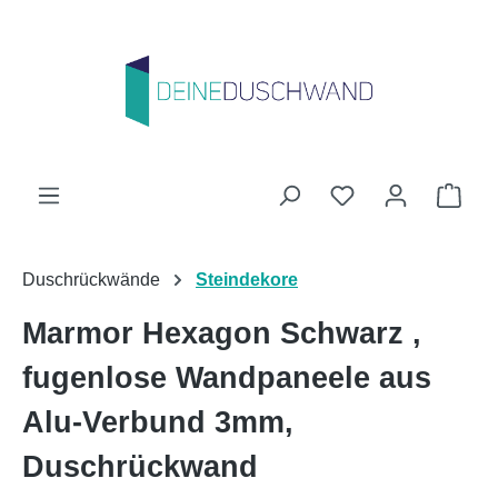
Zum Hauptinhalt springen
Du hast 0 Produk
Ware
Duschrückwände
Steindekore
Marmor Hexagon Schwarz ,
fugenlose Wandpaneele aus
Alu-Verbund 3mm,
Duschrückwand