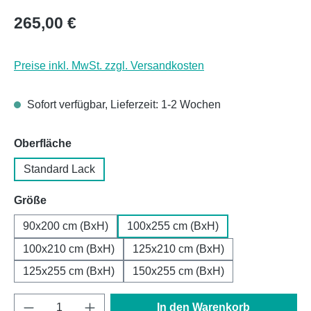
Regulärer Preis:
265,00 €
Preise inkl. MwSt. zzgl. Versandkosten
Sofort verfügbar, Lieferzeit: 1-2 Wochen
auswählen
Oberfläche
Standard Lack
auswählen
Größe
90x200 cm (BxH)
100x255 cm (BxH)
100x210 cm (BxH)
125x210 cm (BxH)
125x255 cm (BxH)
150x255 cm (BxH)
Produkt Anzahl: Gib den gewünschten Wert e
In den Warenkorb