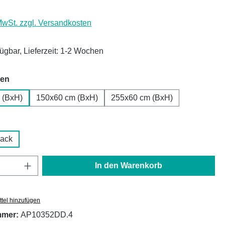
 MwSt. zzgl. Versandkosten
fügbar, Lieferzeit: 1-2 Wochen
auswählen
hen
 (BxH)
150x60 cm (BxH)
255x60 cm (BxH)
uswählen
Lack
Anzahl: Gib den gewünschten Wert ein oder
In den Warenkorb
tel hinzufügen
mmer:
AP10352DD.4