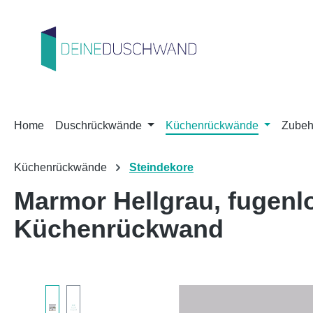
m Hauptinhalt springen
Zur Suche springen
Zur Hauptnavigation springen
Home
Duschrückwände
Küchenrückwände
Zubeh
Küchenrückwände
Steindekore
Marmor Hellgrau, fugen
Küchenrückwand
Bildergalerie überspringen