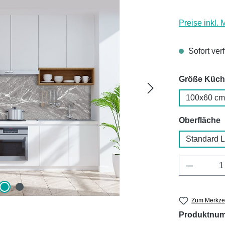
Preise inkl.
Sofort ver
Größe Küc
100x60 cm
a
Oberfläche
Standard 
Produkt 
Zum Merkzet
Produktnu