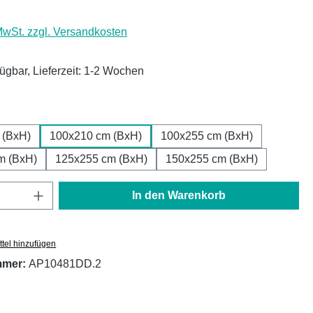
 MwSt. zzgl. Versandkosten
fügbar, Lieferzeit: 1-2 Wochen
ählen
 (BxH)
100x210 cm (BxH)
100x255 cm (BxH)
m (BxH)
125x255 cm (BxH)
150x255 cm (BxH)
Anzahl: Gib den gewünschten Wert ein oder
In den Warenkorb
tel hinzufügen
mmer:
AP10481DD.2