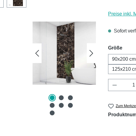
Preise inkl.
Sofort ver
ausw
Größe
90x200 cm
125x210 c
Produkt 
Zum Merkzet
Produktnu