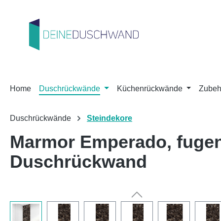
m Hauptinhalt springen
Zur Suche springen
Zur Hauptnavigation springen
Home
Duschrückwände
Küchenrückwände
Zubeh
Duschrückwände
Steindekore
Marmor Emperado, fuge
Duschrückwand
Bildergalerie überspringen