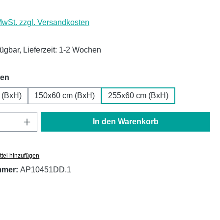
 MwSt. zzgl. Versandkosten
fügbar, Lieferzeit: 1-2 Wochen
auswählen
hen
 (BxH)
150x60 cm (BxH)
255x60 cm (BxH)
Anzahl: Gib den gewünschten Wert ein oder
In den Warenkorb
tel hinzufügen
mmer:
AP10451DD.1