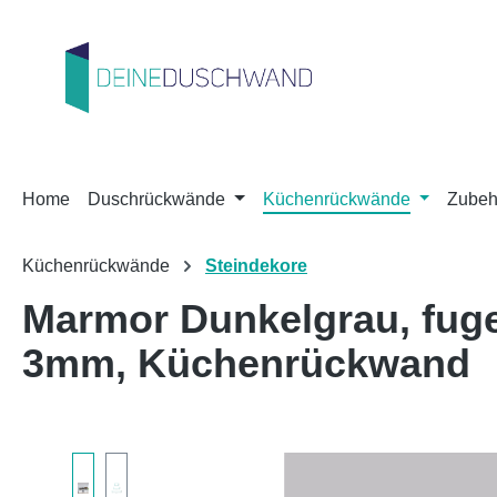
m Hauptinhalt springen
Zur Suche springen
Zur Hauptnavigation springen
Home
Duschrückwände
Küchenrückwände
Zubeh
Küchenrückwände
Steindekore
Marmor Dunkelgrau, fug
3mm, Küchenrückwand
Bildergalerie überspringen