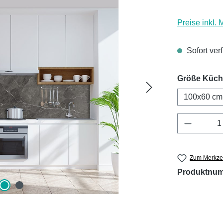
Preise inkl.
Sofort ver
Größe Küc
100x60 cm
Produkt 
Zum Merkzet
Produktnu