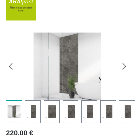
Bildergalerie überspringen
Regulärer Preis:
220,00 €