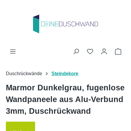
Zum Hauptinhalt springen
Du hast 0 Produk
Ware
Duschrückwände
Steindekore
Marmor Dunkelgrau, fugenlose
Wandpaneele aus Alu-Verbund
3mm, Duschrückwand