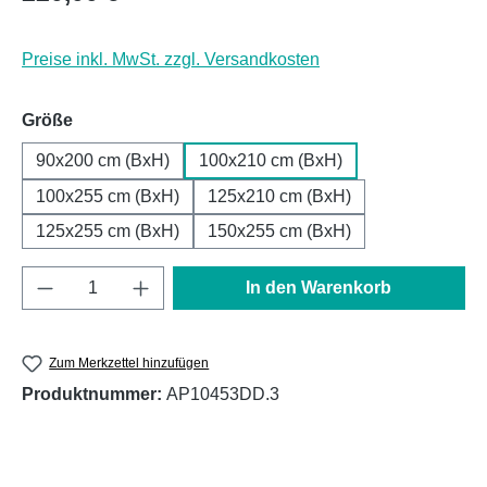
Preise inkl. MwSt. zzgl. Versandkosten
auswählen
Größe
90x200 cm (BxH)
100x210 cm (BxH)
100x255 cm (BxH)
125x210 cm (BxH)
125x255 cm (BxH)
150x255 cm (BxH)
Produkt Anzahl: Gib den gewünschten Wert e
In den Warenkorb
Zum Merkzettel hinzufügen
Produktnummer:
AP10453DD.3