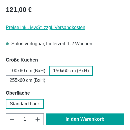
Regulärer Preis:
121,00 €
Preise inkl. MwSt. zzgl. Versandkosten
Sofort verfügbar, Lieferzeit: 1-2 Wochen
auswählen
Größe Küchen
100x60 cm (BxH)
150x60 cm (BxH)
255x60 cm (BxH)
auswählen
Oberfläche
Standard Lack
Produkt Anzahl: Gib den gewünschten Wert e
In den Warenkorb