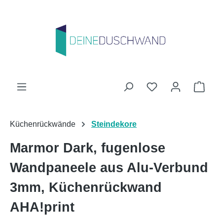
Zum Hauptinhalt springen
Du hast 0 Produk
Ware
Küchenrückwände
Steindekore
Marmor Dark, fugenlose
Wandpaneele aus Alu-Verbund
3mm, Küchenrückwand
AHA!print