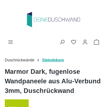
Zum Hauptinhalt springen
Du hast 0 Produk
Ware
Duschrückwände
Steindekore
Marmor Dark, fugenlose
Wandpaneele aus Alu-Verbund
3mm, Duschrückwand