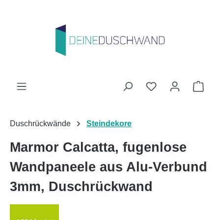
Zum Hauptinhalt springen
Du hast 0 Produk
Ware
Duschrückwände
Steindekore
Marmor Calcatta, fugenlose
Wandpaneele aus Alu-Verbund
3mm, Duschrückwand