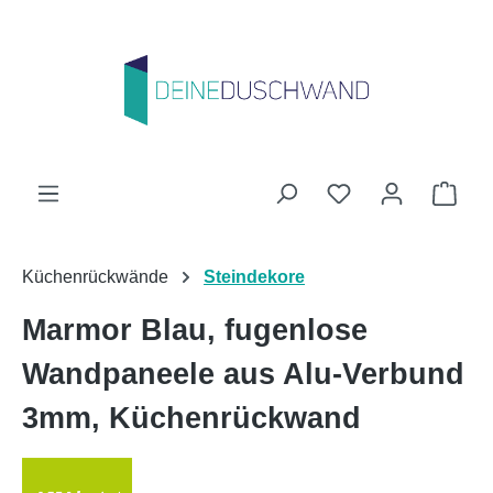
Zum Hauptinhalt springen
Du hast 0 Produk
Ware
Küchenrückwände
Steindekore
Marmor Blau, fugenlose
Wandpaneele aus Alu-Verbund
3mm, Küchenrückwand