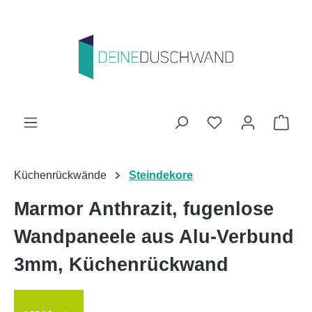
Zum Hauptinhalt springen
Du hast 0 Produk
Ware
Küchenrückwände
Steindekore
Marmor Anthrazit, fugenlose
Wandpaneele aus Alu-Verbund
3mm, Küchenrückwand