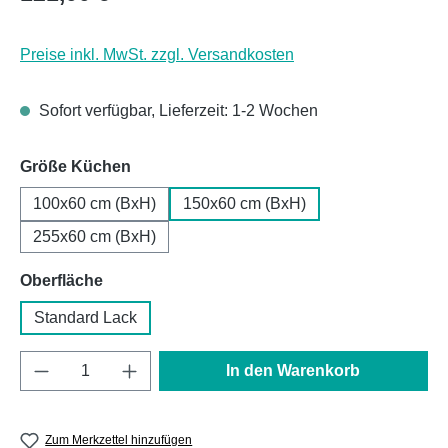
Preise inkl. MwSt. zzgl. Versandkosten
Sofort verfügbar, Lieferzeit: 1-2 Wochen
auswählen
Größe Küchen
100x60 cm (BxH)
150x60 cm (BxH)
255x60 cm (BxH)
auswählen
Oberfläche
Standard Lack
Produkt Anzahl: Gib den gewünschten Wert e
In den Warenkorb
Zum Merkzettel hinzufügen