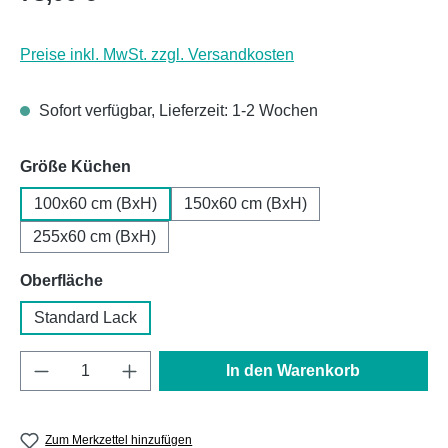
Preise inkl. MwSt. zzgl. Versandkosten
Sofort verfügbar, Lieferzeit: 1-2 Wochen
auswählen
Größe Küchen
100x60 cm (BxH)
150x60 cm (BxH)
255x60 cm (BxH)
auswählen
Oberfläche
Standard Lack
Produkt Anzahl: Gib den gewünschten Wert e
In den Warenkorb
Zum Merkzettel hinzufügen