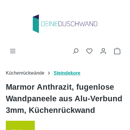
Zum Hauptinhalt springen
Du hast 0 Produk
Ware
Küchenrückwände
Steindekore
Marmor Anthrazit, fugenlose
Wandpaneele aus Alu-Verbund
3mm, Küchenrückwand