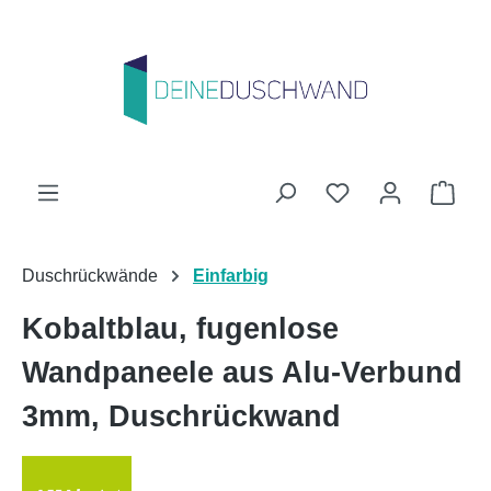
Zum Hauptinhalt springen
Du hast 0 Produk
Ware
Duschrückwände
Einfarbig
Kobaltblau, fugenlose
Wandpaneele aus Alu-Verbund
3mm, Duschrückwand