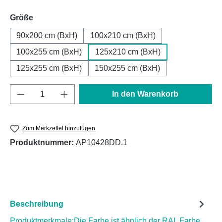
auswählen
Größe
90x200 cm (BxH)
100x210 cm (BxH)
100x255 cm (BxH)
125x210 cm (BxH)
125x255 cm (BxH)
150x255 cm (BxH)
Produkt Anzahl: Gib den gewünschten Wert e
In den Warenkorb
Zum Merkzettel hinzufügen
Produktnummer:
AP10428DD.1
Beschreibung
Produktmerkmale:Die Farbe ist ähnlich der RAL Farbe