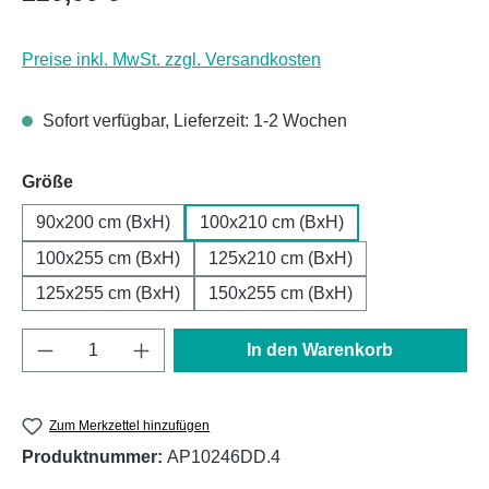
Preise inkl. MwSt. zzgl. Versandkosten
Sofort verfügbar, Lieferzeit: 1-2 Wochen
auswählen
Größe
90x200 cm (BxH)
100x210 cm (BxH)
100x255 cm (BxH)
125x210 cm (BxH)
125x255 cm (BxH)
150x255 cm (BxH)
Produkt Anzahl: Gib den gewünschten Wert e
In den Warenkorb
Zum Merkzettel hinzufügen
Produktnummer:
AP10246DD.4