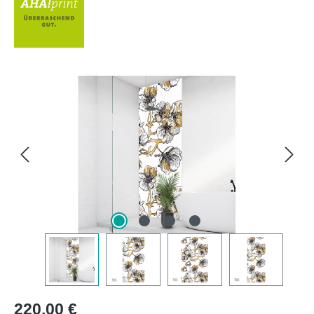
Bildergalerie überspringen
Regulärer Preis:
220,00 €