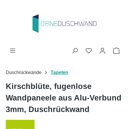
Zum Hauptinhalt springen
Du hast 0 Produk
Ware
Duschrückwände
Tapeten
Kirschblüte, fugenlose
Wandpaneele aus Alu-Verbund
3mm, Duschrückwand