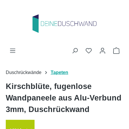
Zum Hauptinhalt springen
Du hast 0 Produk
Ware
Duschrückwände
Tapeten
Kirschblüte, fugenlose
Wandpaneele aus Alu-Verbund
3mm, Duschrückwand