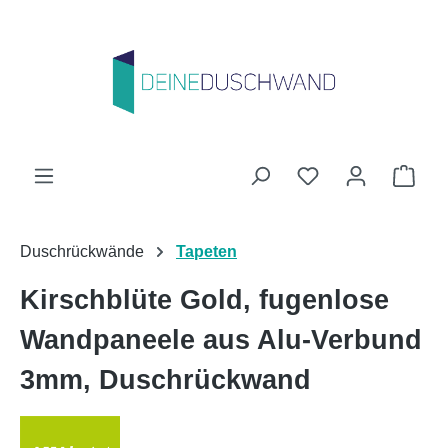
Zum Hauptinhalt springen
Du hast 0 Produk
Ware
Duschrückwände
Tapeten
Kirschblüte Gold, fugenlose
Wandpaneele aus Alu-Verbund
3mm, Duschrückwand