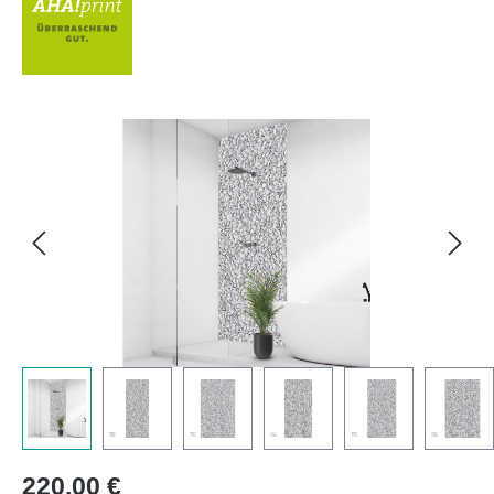
Bildergalerie überspringen
Regulärer Preis:
220,00 €