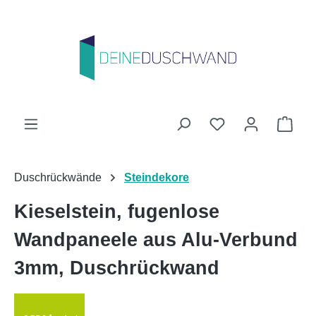
Zum Hauptinhalt springen
Du hast 0 Produk
Ware
Duschrückwände
Steindekore
Kieselstein, fugenlose
Wandpaneele aus Alu-Verbund
3mm, Duschrückwand