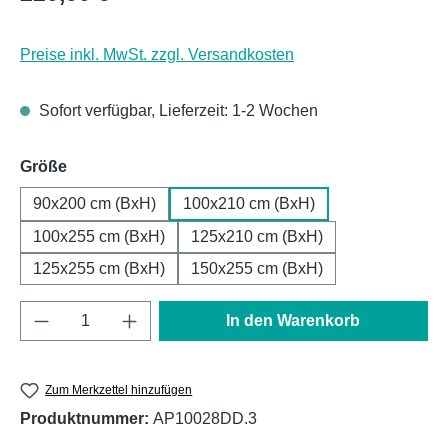
Preise inkl. MwSt. zzgl. Versandkosten
Sofort verfügbar, Lieferzeit: 1-2 Wochen
auswählen
Größe
90x200 cm (BxH)
100x210 cm (BxH)
100x255 cm (BxH)
125x210 cm (BxH)
125x255 cm (BxH)
150x255 cm (BxH)
Produkt Anzahl: Gib den gewünschten Wert e
In den Warenkorb
Zum Merkzettel hinzufügen
Produktnummer:
AP10028DD.3