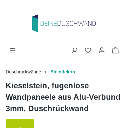
Zum Hauptinhalt springen
Du hast 0 Produk
Ware
Duschrückwände
Steindekore
Kieselstein, fugenlose
Wandpaneele aus Alu-Verbund
3mm, Duschrückwand