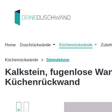
m Hauptinhalt springen
Zur Suche springen
Zur Hauptnavigation springen
Home
Duschrückwände
Küchenrückwände
Zubeh
Küchenrückwände
Steindekore
Kalkstein, fugenlose W
Küchenrückwand
Bildergalerie überspringen