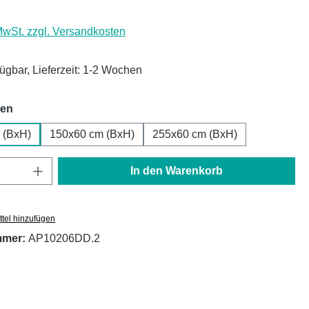
 MwSt. zzgl. Versandkosten
fügbar, Lieferzeit: 1-2 Wochen
auswählen
hen
 (BxH)
150x60 cm (BxH)
255x60 cm (BxH)
Anzahl: Gib den gewünschten Wert ein oder
In den Warenkorb
tel hinzufügen
mmer:
AP10206DD.2