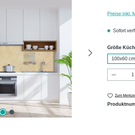
Preise inkl.
Sofort ver
Größe Küc
100x60 cm
Produkt 
Zum Merkzet
Produktnu