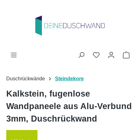
Zum Hauptinhalt springen
Du hast 0 Produk
Ware
Duschrückwände
Steindekore
Kalkstein, fugenlose
Wandpaneele aus Alu-Verbund
3mm, Duschrückwand