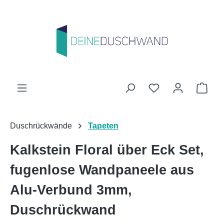
Zum Hauptinhalt springen
Du hast 0 Produk
Ware
Duschrückwände
Tapeten
Kalkstein Floral über Eck Set,
fugenlose Wandpaneele aus
Alu-Verbund 3mm,
Duschrückwand