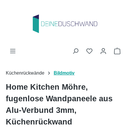
Zum Hauptinhalt springen
Du hast 0 Produk
Ware
Küchenrückwände
Bildmotiv
Home Kitchen Möhre,
fugenlose Wandpaneele aus
Alu-Verbund 3mm,
Küchenrückwand