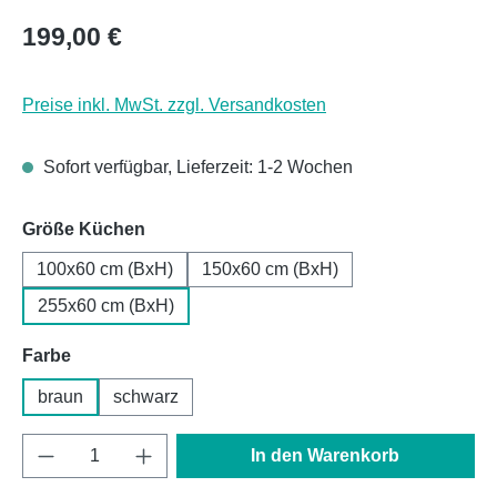
Regulärer Preis:
199,00 €
Preise inkl. MwSt. zzgl. Versandkosten
Sofort verfügbar, Lieferzeit: 1-2 Wochen
auswählen
Größe Küchen
100x60 cm (BxH)
150x60 cm (BxH)
255x60 cm (BxH)
auswählen
Farbe
braun
schwarz
Produkt Anzahl: Gib den gewünschten Wert e
In den Warenkorb