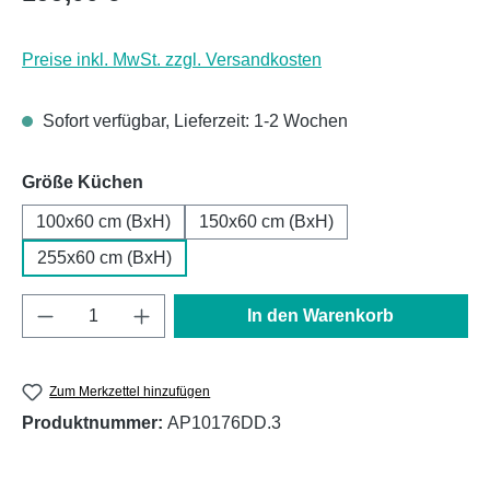
Preise inkl. MwSt. zzgl. Versandkosten
Sofort verfügbar, Lieferzeit: 1-2 Wochen
auswählen
Größe Küchen
100x60 cm (BxH)
150x60 cm (BxH)
255x60 cm (BxH)
Produkt Anzahl: Gib den gewünschten Wert e
In den Warenkorb
Zum Merkzettel hinzufügen
Produktnummer:
AP10176DD.3