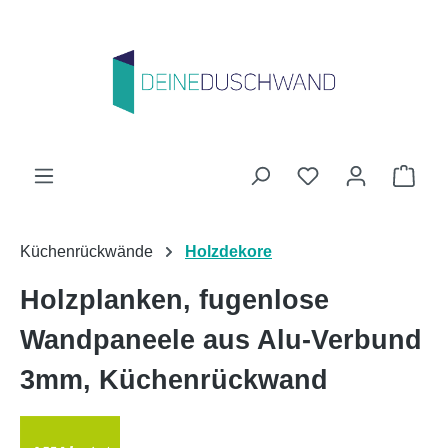
Zum Hauptinhalt springen
Du hast 0 Produk
Ware
Küchenrückwände
Holzdekore
Holzplanken, fugenlose
Wandpaneele aus Alu-Verbund
3mm, Küchenrückwand