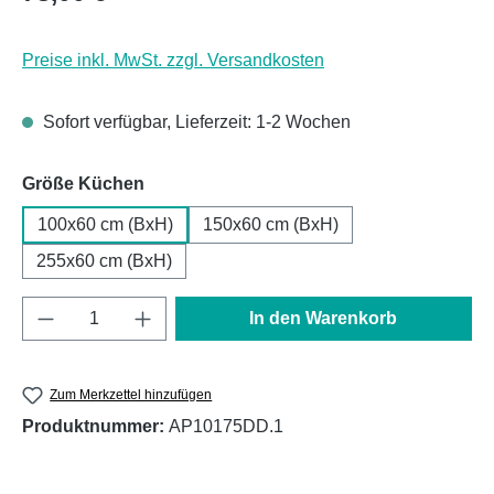
Preise inkl. MwSt. zzgl. Versandkosten
Sofort verfügbar, Lieferzeit: 1-2 Wochen
auswählen
Größe Küchen
100x60 cm (BxH)
150x60 cm (BxH)
255x60 cm (BxH)
Produkt Anzahl: Gib den gewünschten Wert e
In den Warenkorb
Zum Merkzettel hinzufügen
Produktnummer:
AP10175DD.1