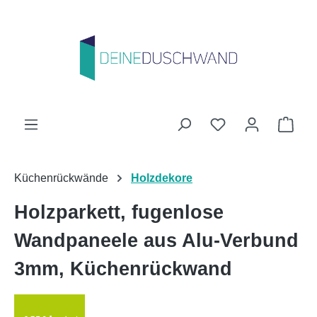
Zum Hauptinhalt springen
Du hast 0 Produk
Ware
Küchenrückwände
Holzdekore
Holzparkett, fugenlose
Wandpaneele aus Alu-Verbund
3mm, Küchenrückwand