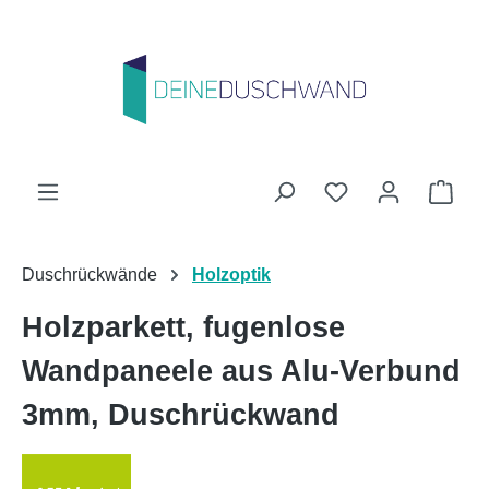
Zum Hauptinhalt springen
Du hast 0 Produk
Ware
Duschrückwände
Holzoptik
Holzparkett, fugenlose
Wandpaneele aus Alu-Verbund
3mm, Duschrückwand