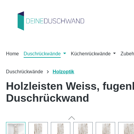
m Hauptinhalt springen
Zur Suche springen
Zur Hauptnavigation springen
Home
Duschrückwände
Küchenrückwände
Zubeh
Duschrückwände
Holzoptik
Holzleisten Weiss, fuge
Duschrückwand
Bildergalerie überspringen