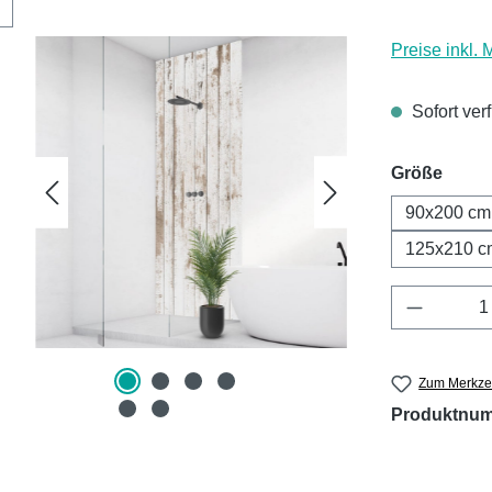
Preise inkl.
Sofort ver
ausw
Größe
90x200 cm
125x210 c
Produkt 
Zum Merkzet
Produktnu