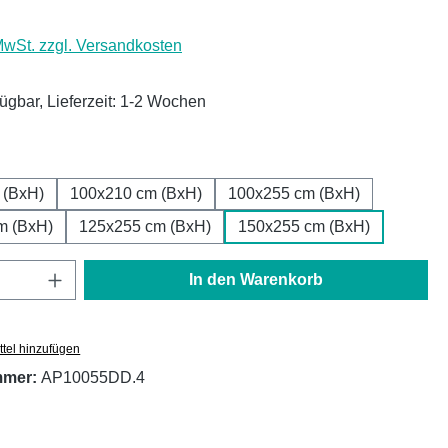
 MwSt. zzgl. Versandkosten
fügbar, Lieferzeit: 1-2 Wochen
ählen
 (BxH)
100x210 cm (BxH)
100x255 cm (BxH)
m (BxH)
125x255 cm (BxH)
150x255 cm (BxH)
Anzahl: Gib den gewünschten Wert ein oder
In den Warenkorb
tel hinzufügen
mmer:
AP10055DD.4