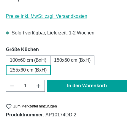
Preise inkl. MwSt. zzgl. Versandkosten
Sofort verfügbar, Lieferzeit: 1-2 Wochen
auswählen
Größe Küchen
100x60 cm (BxH)
150x60 cm (BxH)
255x60 cm (BxH)
Produkt Anzahl: Gib den gewünschten Wert e
In den Warenkorb
Zum Merkzettel hinzufügen
Produktnummer:
AP10174DD.2