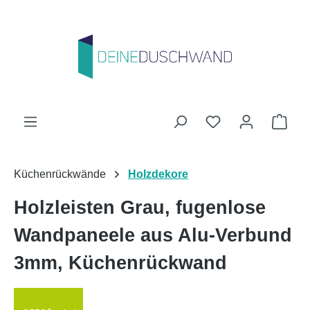
Zum Hauptinhalt springen
Du hast 0 Produk
Ware
Küchenrückwände
Holzdekore
Holzleisten Grau, fugenlose
Wandpaneele aus Alu-Verbund
3mm, Küchenrückwand