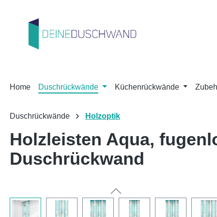
m Hauptinhalt springen
Zur Suche springen
Zur Hauptnavigation springen
Home
Duschrückwände
Küchenrückwände
Zubeh
Duschrückwände
Holzoptik
Holzleisten Aqua, fuge
Duschrückwand
Bildergalerie überspringen