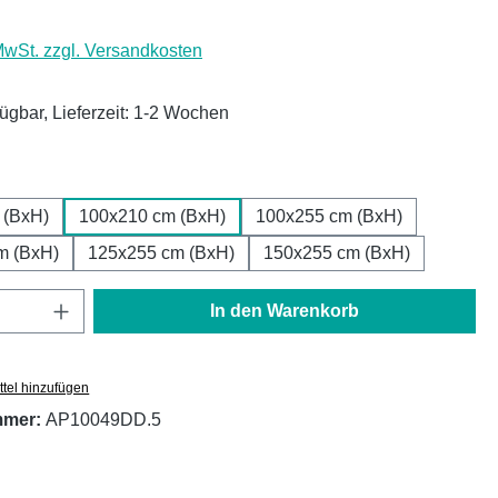
 MwSt. zzgl. Versandkosten
fügbar, Lieferzeit: 1-2 Wochen
ählen
 (BxH)
100x210 cm (BxH)
100x255 cm (BxH)
m (BxH)
125x255 cm (BxH)
150x255 cm (BxH)
Anzahl: Gib den gewünschten Wert ein oder
In den Warenkorb
tel hinzufügen
mmer:
AP10049DD.5