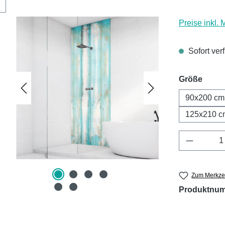
Preise inkl.
Sofort ver
ausw
Größe
90x200 cm
125x210 c
Produkt 
Zum Merkzet
Produktnu