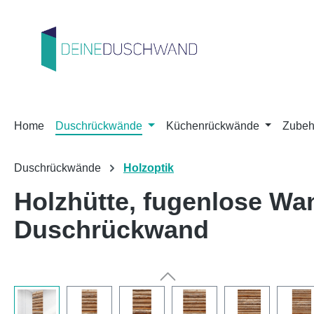
m Hauptinhalt springen
Zur Suche springen
Zur Hauptnavigation springen
Home
Duschrückwände
Küchenrückwände
Zubeh
Duschrückwände
Holzoptik
Holzhütte, fugenlose W
Duschrückwand
Bildergalerie überspringen