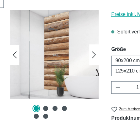
Preise inkl.
Sofort ver
ausw
Größe
90x200 cm
125x210 c
Produkt 
Zum Merkzet
Produktnu