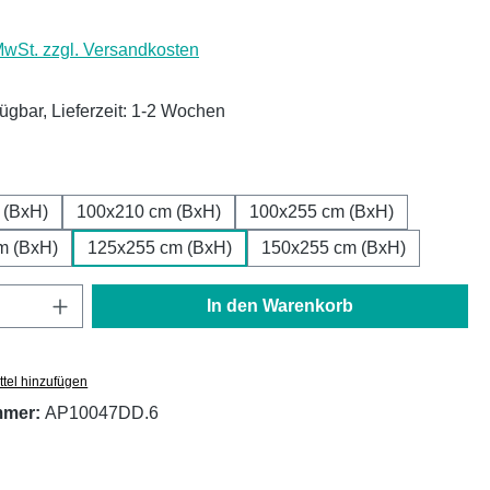
 MwSt. zzgl. Versandkosten
fügbar, Lieferzeit: 1-2 Wochen
ählen
 (BxH)
100x210 cm (BxH)
100x255 cm (BxH)
m (BxH)
125x255 cm (BxH)
150x255 cm (BxH)
Anzahl: Gib den gewünschten Wert ein oder
In den Warenkorb
tel hinzufügen
mmer:
AP10047DD.6