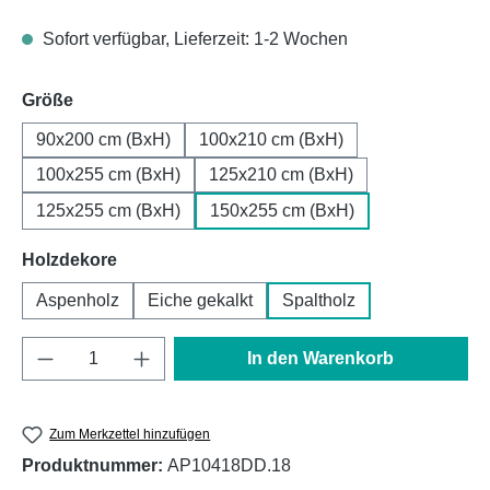
Sofort verfügbar, Lieferzeit: 1-2 Wochen
auswählen
Größe
90x200 cm (BxH)
100x210 cm (BxH)
100x255 cm (BxH)
125x210 cm (BxH)
125x255 cm (BxH)
150x255 cm (BxH)
auswählen
Holzdekore
Aspenholz
Eiche gekalkt
Spaltholz
Produkt Anzahl: Gib den gewünschten Wert e
In den Warenkorb
Zum Merkzettel hinzufügen
Produktnummer:
AP10418DD.18