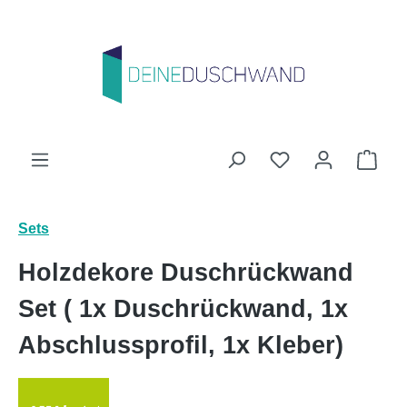
Zum Hauptinhalt springen
Du hast 0 Produk
Ware
Sets
Holzdekore Duschrückwand
Set ( 1x Duschrückwand, 1x
Abschlussprofil, 1x Kleber)