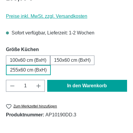
Preise inkl. MwSt. zzgl. Versandkosten
Sofort verfügbar, Lieferzeit: 1-2 Wochen
auswählen
Größe Küchen
100x60 cm (BxH)
150x60 cm (BxH)
255x60 cm (BxH)
Produkt Anzahl: Gib den gewünschten Wert e
In den Warenkorb
Zum Merkzettel hinzufügen
Produktnummer:
AP10190DD.3