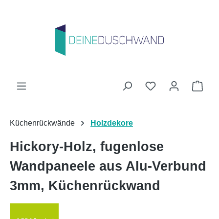
Zum Hauptinhalt springen
Du hast 0 Produk
Ware
Küchenrückwände
Holzdekore
Hickory-Holz, fugenlose
Wandpaneele aus Alu-Verbund
3mm, Küchenrückwand