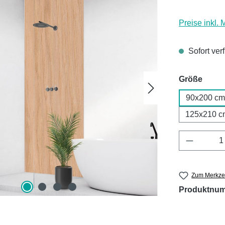
Preise inkl.
Sofort ver
ausw
Größe
90x200 cm
125x210 c
Produkt 
Zum Merkzet
Produktnu