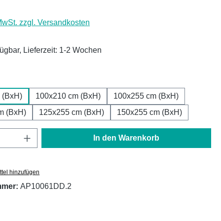
 MwSt. zzgl. Versandkosten
fügbar, Lieferzeit: 1-2 Wochen
ählen
 (BxH)
100x210 cm (BxH)
100x255 cm (BxH)
m (BxH)
125x255 cm (BxH)
150x255 cm (BxH)
Anzahl: Gib den gewünschten Wert ein oder
In den Warenkorb
tel hinzufügen
mmer:
AP10061DD.2