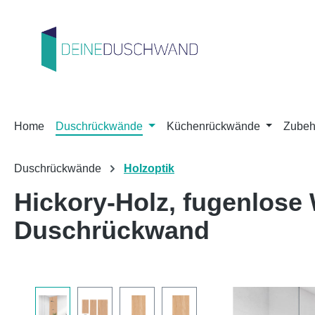
m Hauptinhalt springen
Zur Suche springen
Zur Hauptnavigation springen
Home
Duschrückwände
Küchenrückwände
Zubeh
Duschrückwände
Holzoptik
Hickory-Holz, fugenlos
Duschrückwand
Bildergalerie überspringen