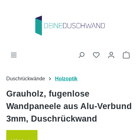
Zum Hauptinhalt springen
Du hast 0 Produk
Ware
Duschrückwände
Holzoptik
Grauholz, fugenlose
Wandpaneele aus Alu-Verbund
3mm, Duschrückwand