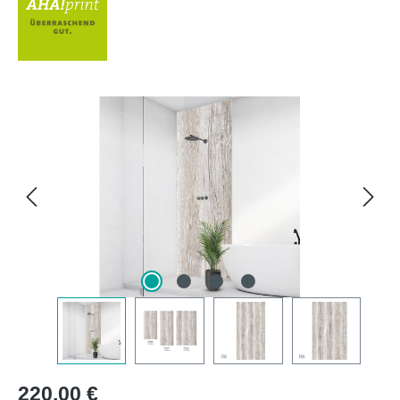
Bildergalerie überspringen
Regulärer Preis:
220,00 €