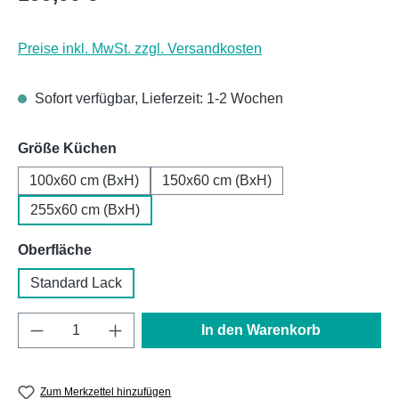
Preise inkl. MwSt. zzgl. Versandkosten
Sofort verfügbar, Lieferzeit: 1-2 Wochen
auswählen
Größe Küchen
100x60 cm (BxH)
150x60 cm (BxH)
255x60 cm (BxH)
auswählen
Oberfläche
Standard Lack
Produkt Anzahl: Gib den gewünschten Wert e
In den Warenkorb
Zum Merkzettel hinzufügen