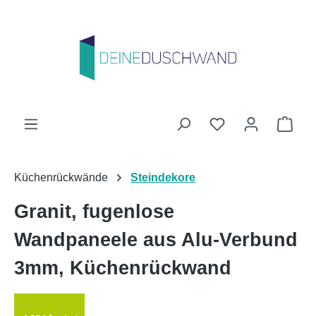
Zum Hauptinhalt springen
Du hast 0 Produk
Ware
Küchenrückwände
Steindekore
Granit, fugenlose
Wandpaneele aus Alu-Verbund
3mm, Küchenrückwand