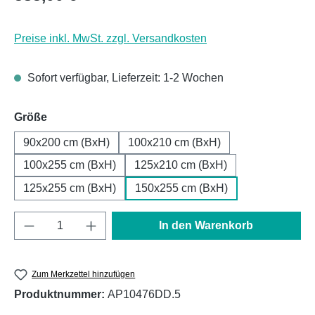
Preise inkl. MwSt. zzgl. Versandkosten
Sofort verfügbar, Lieferzeit: 1-2 Wochen
auswählen
Größe
90x200 cm (BxH)
100x210 cm (BxH)
100x255 cm (BxH)
125x210 cm (BxH)
125x255 cm (BxH)
150x255 cm (BxH)
Produkt Anzahl: Gib den gewünschten Wert e
In den Warenkorb
Zum Merkzettel hinzufügen
Produktnummer:
AP10476DD.5