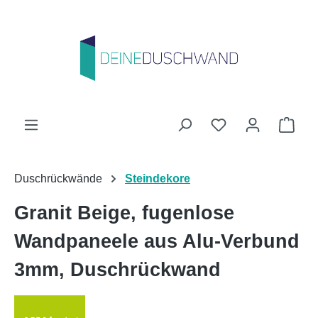
Zum Hauptinhalt springen
Du hast 0 Produk
Ware
Duschrückwände
Steindekore
Granit Beige, fugenlose
Wandpaneele aus Alu-Verbund
3mm, Duschrückwand