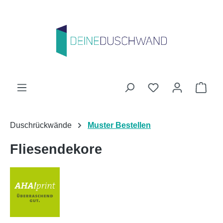
Zum Hauptinhalt springen
Du hast 0 Produk
Ware
Duschrückwände
Muster Bestellen
Fliesendekore