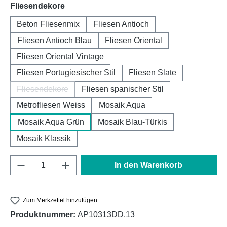
auswählen
Fliesendekore
Beton Fliesenmix
Fliesen Antioch
Fliesen Antioch Blau
Fliesen Oriental
Fliesen Oriental Vintage
Fliesen Portugiesischer Stil
Fliesen Slate
Fliesendekore
Fliesen spanischer Stil
(Diese Option ist zurzeit nicht verfügbar.)
Metrofliesen Weiss
Mosaik Aqua
Mosaik Aqua Grün
Mosaik Blau-Türkis
Mosaik Klassik
Produkt Anzahl: Gib den gewünschten Wert e
In den Warenkorb
Zum Merkzettel hinzufügen
Produktnummer:
AP10313DD.13