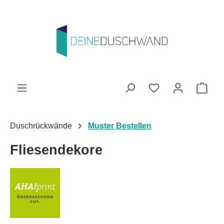
Zum Hauptinhalt springen
Du hast 0 Produk
Ware
Duschrückwände
Muster Bestellen
Fliesendekore