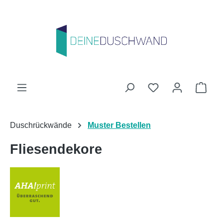
Zum Hauptinhalt springen
Du hast 0 Produk
Ware
Duschrückwände
Muster Bestellen
Fliesendekore