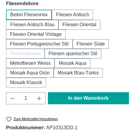
auswählen
Fliesendekore
Beton Fliesenmix
Fliesen Antioch
Fliesen Antioch Blau
Fliesen Oriental
Fliesen Oriental Vintage
Fliesen Portugiesischer Stil
Fliesen Slate
Fliesendekore
Fliesen spanischer Stil
(Diese Option ist zurzeit nicht verfügbar.)
Metrofliesen Weiss
Mosaik Aqua
Mosaik Aqua Grün
Mosaik Blau-Türkis
Mosaik Klassik
Produkt Anzahl: Gib den gewünschten Wert e
In den Warenkorb
Zum Merkzettel hinzufügen
Produktnummer:
AP10313DD.1